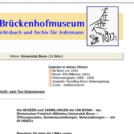
Vitrine:
Universität Bonn
(16 Bilder)
Galerien in dieser Vitrine:
Alt-Bonn vor 1910
Beuel: 400 Millionen Jahre
Petersbergbahn 1889 - 1958
Zeppelin: Rundflug Bonn-Siebengebirge
Zuntz - Kaffeerösterei
Schrift- oder Ton-Dokumenten
Die MUSEEN und SAMMLUNGEN der UNI BONN -- der
Rheinischen Friedrich-Wilhelms-Universität Bonn ---
Öffnungszeiten, Sonderausstellungen, Veranstaltungen --- mit
93 VIDEOs
Beachten Sie bitte die LINKs unten.